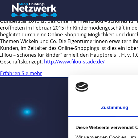
GRÜNDERPREIS „GRÜNDERSTAR
Günderstar 2015 ist das Unternehmen „filou – schönes für
eröffneten im Februar 2015 ihr Kindermodengeschäft in de
begleitet durch eine Online-Shopping Möglichkeit und dur
Themen Wickeln und Co. Die Eigentümerinnen erweitern ihre
Kunden, im Zeitalter des Online-Shoppings ist dies ein lob
„filou – schönes für kinder“ erhielt den Hauptpreis i. H. v.
Geschäftskonzept.
http://www.filou-stade.de/
Erfahren Sie mehr
Zustimmung
Diese Webseite verwendet 
Wir verwenden Cookies, um I