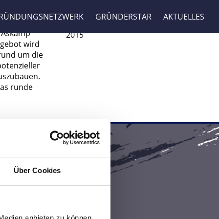
GRÜNDUNGSNETZWERK
GRÜNDERSTAR
AKTUELLES
06. OKT
n Askamp
2015
ngebot wird
rund um die
otenzieller
auszubauen.
das runde
:
04141/8006-0
info@wf-stade.de
Über Cookies
 Medien anbieten zu können