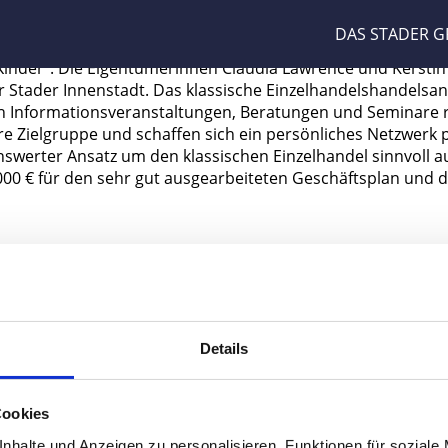
 2015“ VERGEBEN
DAS STADER 
 kinder“. Die Eigentümerinnen Claudia Lawrence und Kersti
r Stader Innenstadt. Das klassische Einzelhandelshandelsa
ch Informationsveranstaltungen, Beratungen und Seminare 
 Zielgruppe und schaffen sich ein persönliches Netzwerk p
enswerter Ansatz um den klassischen Einzelhandel sinnvoll 
 1.000 € für den sehr gut ausgearbeiteten Geschäftsplan und 
Wirtschaftsförderung Landkreis
Telefon
Stade GmbH
E-Mail:
Details
Große Schmiedestraße 6
21682 Stade
IMPRESSUM
Cookies
nhalte und Anzeigen zu personalisieren, Funktionen für soziale